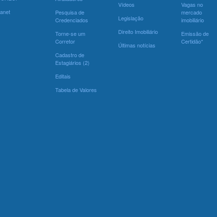
Vídeos
Vagas no
ranet
Pesquisa de
mercado
Legislação
Credenciados
imobiliário
Direito Imobiliário
Torne-se um
Emissão de
Corretor
Certidão*
Últimas notícias
Cadastro de
Estagiários (2)
Editais
Tabela de Valores