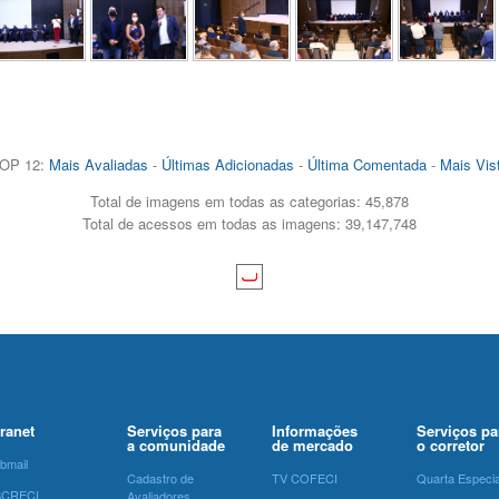
OP 12:
Mais Avaliadas
-
Últimas Adicionadas
-
Última Comentada
-
Mais Vis
Total de imagens em todas as categorias: 45,878
Total de acessos em todas as imagens: 39,147,748
tranet
Serviços para
Informações
Serviços pa
a comunidade
de mercado
o corretor
bmail
Cadastro de
TV COFECI
Quarta Especia
SCRECI
Avaliadores