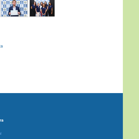
ta
ra
l