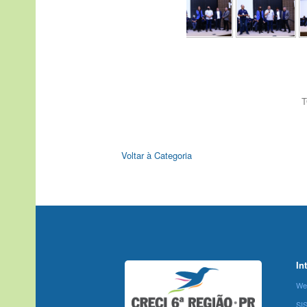
T
Voltar à Categoria
In
We
SI