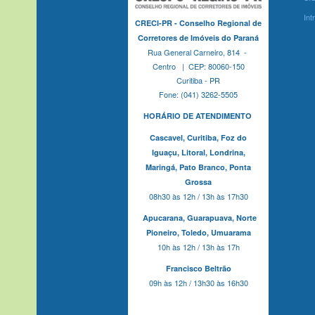
Int
CRECI-PR - Conselho Regional de
Corretores de Imóveis do Paraná
Rua General Carneiro, 814 -
Centro | CEP: 80060-150
Curitiba - PR
Fone: (041) 3262-5505
HORÁRIO DE ATENDIMENTO
Cascavel,
Curitiba,
Foz do
Iguaçu,
Litoral, Londrina,
Maringá,
Pato Branco,
Ponta
Grossa
08h30 às 12h / 13h às 17h30
Apucarana,
Guarapuava,
Norte
Pioneiro,
Toledo, Umuarama
10h às 12h / 13h às 17h
Francisco Beltrão
09h às 12h / 13h30 às 16h30