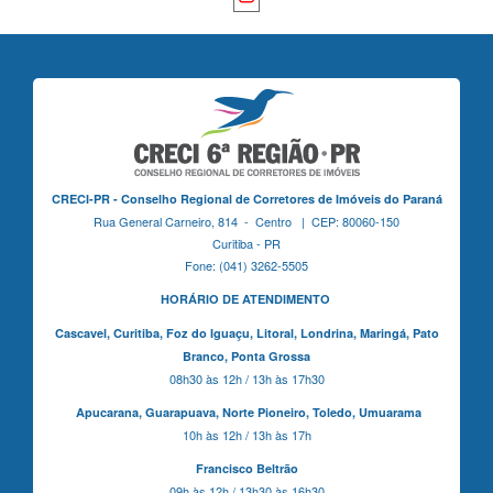
CRECI-PR - Conselho Regional de Corretores de Imóveis do Paraná
Rua General Carneiro, 814 - Centro | CEP: 80060-150
Curitiba - PR
Fone: (041) 3262-5505
HORÁRIO DE ATENDIMENTO
Cascavel,
Curitiba,
Foz do Iguaçu,
Litoral, Londrina, Maringá,
Pato
Branco,
Ponta Grossa
08h30 às 12h / 13h às 17h30
Apucarana,
Guarapuava,
Norte Pioneiro,
Toledo, Umuarama
10h às 12h / 13h às 17h
Francisco Beltrão
09h às 12h / 13h30 às 16h30