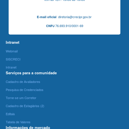
diretoria@crecipr.gov.br
E-mail oficial
76.693.910/0001-69
CNPJ
Intranet
Webmail
SISCRECI
Intranet
Serviços para a comunidade
Cadastro de Avaliadores
Pesquisa de Credenciados
Torne-se um Corretor
Cadastro de Estagiários (2)
Editais
Tabela de Valores
Informações de mercado