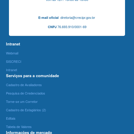
diretoria@crecipr.gov.br
E-mail oficial
76.693.910/0001-69
CNPJ
Intranet
Webmail
SISCRECI
Intranet
Serviços para a comunidade
Cadastro de Avaliadores
Pesquisa de Credenciados
Torne-se um Corretor
Cadastro de Estagiários (2)
Editais
Tabela de Valores
Informações de mercado