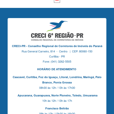
CRECI-PR - Conselho Regional de Corretores de Imóveis do Paraná
Rua General Carneiro, 814 - Centro | CEP: 80060-150
Curitiba - PR
Fone: (041) 3262-5505
HORÁRIO DE ATENDIMENTO
Cascavel,
Curitiba,
Foz do Iguaçu,
Litoral, Londrina, Maringá,
Pato
Branco,
Ponta Grossa
08h30 às 12h / 13h às 17h30
Apucarana,
Guarapuava,
Norte Pioneiro,
Toledo, Umuarama
10h às 12h / 13h às 17h
Francisco Beltrão
09h às 12h / 13h30 às 16h30