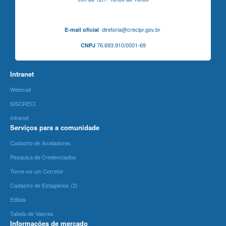
diretoria@crecipr.gov.br
E-mail oficial
76.693.910/0001-69
CNPJ
Intranet
Webmail
SISCRECI
Intranet
Serviços para a comunidade
Cadastro de Avaliadores
Pesquisa de Credenciados
Torne-se um Corretor
Cadastro de Estagiários (2)
Editais
Tabela de Valores
Informações de mercado