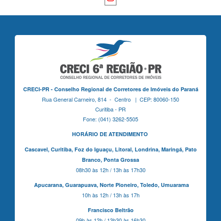
CRECI-PR - Conselho Regional de Corretores de Imóveis do Paraná
Rua General Carneiro, 814 - Centro | CEP: 80060-150
Curitiba - PR
Fone: (041) 3262-5505
HORÁRIO DE ATENDIMENTO
Cascavel,
Curitiba,
Foz do Iguaçu,
Litoral, Londrina, Maringá,
Pato
Branco,
Ponta Grossa
08h30 às 12h / 13h às 17h30
Apucarana,
Guarapuava,
Norte Pioneiro,
Toledo, Umuarama
10h às 12h / 13h às 17h
Francisco Beltrão
09h às 12h / 13h30 às 16h30