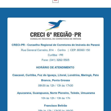
CRECI-PR - Conselho Regional de Corretores de Imóveis do Paraná
Rua General Carneiro, 814 - Centro | CEP: 80060-150
Curitiba - PR
Fone: (041) 3262-5505
HORÁRIO DE ATENDIMENTO
Cascavel,
Curitiba,
Foz do Iguaçu,
Litoral, Londrina, Maringá,
Pato
Branco,
Ponta Grossa
08h30 às 12h / 13h às 17h30
Apucarana,
Guarapuava,
Norte Pioneiro,
Toledo, Umuarama
10h às 12h / 13h às 17h
Francisco Beltrão
09h às 12h / 13h30 às 16h30