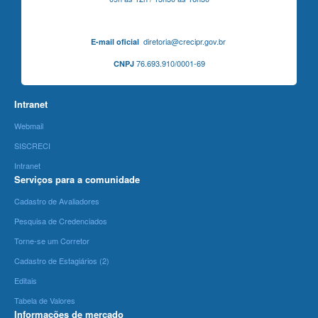
diretoria@crecipr.gov.br
E-mail oficial
76.693.910/0001-69
CNPJ
Intranet
Webmail
SISCRECI
Intranet
Serviços para a comunidade
Cadastro de Avaliadores
Pesquisa de Credenciados
Torne-se um Corretor
Cadastro de Estagiários (2)
Editais
Tabela de Valores
Informações de mercado