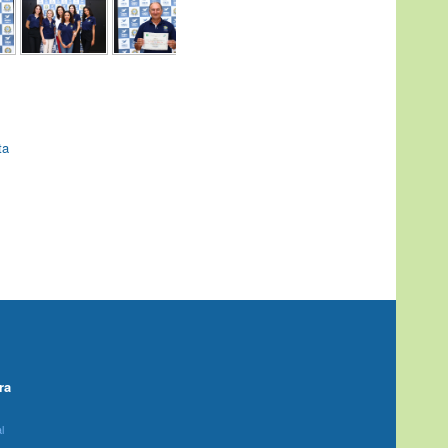
ta
ra
l