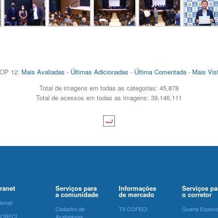
OP 12:
Mais Avaliadas
-
Últimas Adicionadas
-
Última Comentada
-
Mais Vis
Total de imagens em todas as categorias: 45,878
Total de acessos em todas as imagens: 39,146,111
tranet
Serviços para
Informações
Serviços pa
a comunidade
de mercado
o corretor
bmail
Cadastro de
TV COFECI
Quarta Especia
SCRECI
Avaliadores