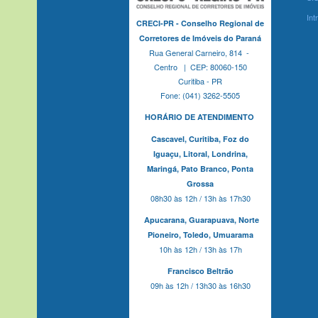
Int
CRECI-PR - Conselho Regional de
Corretores de Imóveis do Paraná
Rua General Carneiro, 814 -
Centro | CEP: 80060-150
Curitiba - PR
Fone: (041) 3262-5505
HORÁRIO DE ATENDIMENTO
Cascavel,
Curitiba,
Foz do
Iguaçu,
Litoral, Londrina,
Maringá,
Pato Branco,
Ponta
Grossa
08h30 às 12h / 13h às 17h30
Apucarana,
Guarapuava,
Norte
Pioneiro,
Toledo, Umuarama
10h às 12h / 13h às 17h
Francisco Beltrão
09h às 12h / 13h30 às 16h30