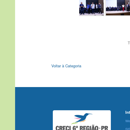
T
Voltar à Categoria
In
We
SI