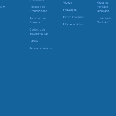
Vídeos
Vagas no
ranet
Pesquisa de
mercado
Legislação
Credenciados
imobiliário
Direito Imobiliário
Torne-se um
Emissão de
Corretor
Certidão*
Últimas notícias
Cadastro de
Estagiários (2)
Editais
Tabela de Valores