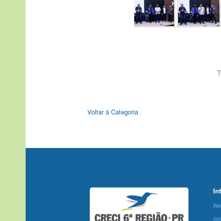
T
Voltar à Categoria
In
We
SI