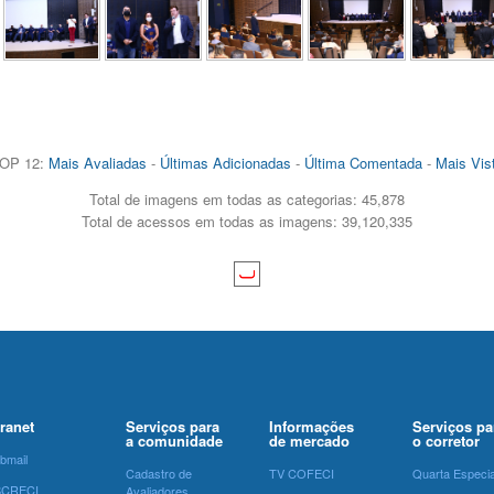
OP 12:
Mais Avaliadas
-
Últimas Adicionadas
-
Última Comentada
-
Mais Vis
Total de imagens em todas as categorias: 45,878
Total de acessos em todas as imagens: 39,120,335
tranet
Serviços para
Informações
Serviços pa
a comunidade
de mercado
o corretor
bmail
Cadastro de
TV COFECI
Quarta Especia
SCRECI
Avaliadores