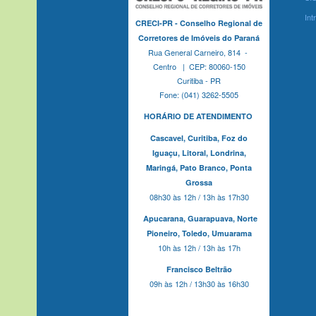
Int
CRECI-PR - Conselho Regional de
Corretores de Imóveis do Paraná
Rua General Carneiro, 814 -
Centro | CEP: 80060-150
Curitiba - PR
Fone: (041) 3262-5505
HORÁRIO DE ATENDIMENTO
Cascavel,
Curitiba,
Foz do
Iguaçu,
Litoral, Londrina,
Maringá,
Pato Branco,
Ponta
Grossa
08h30 às 12h / 13h às 17h30
Apucarana,
Guarapuava,
Norte
Pioneiro,
Toledo, Umuarama
10h às 12h / 13h às 17h
Francisco Beltrão
09h às 12h / 13h30 às 16h30