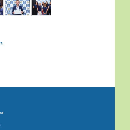
ta
ra
l