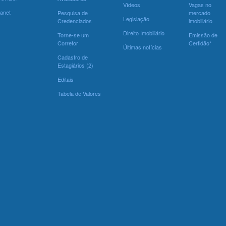
Vídeos
Vagas no
ranet
Pesquisa de
mercado
Legislação
Credenciados
imobiliário
Direito Imobiliário
Torne-se um
Emissão de
Corretor
Certidão*
Últimas notícias
Cadastro de
Estagiários (2)
Editais
Tabela de Valores