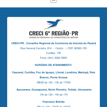
CRECI-PR - Conselho Regional de Corretores de Imóveis do Paraná
Rua General Carneiro, 814 - Centro | CEP: 80060-150
Curitiba - PR
Fone: (041) 3262-5505
HORÁRIO DE ATENDIMENTO
Cascavel,
Curitiba,
Foz do Iguaçu,
Litoral, Londrina, Maringá,
Pato
Branco,
Ponta Grossa
08h30 às 12h / 13h às 17h30
Apucarana,
Guarapuava,
Norte Pioneiro,
Toledo, Umuarama
10h às 12h / 13h às 17h
Francisco Beltrão
09h às 12h / 13h30 às 16h30