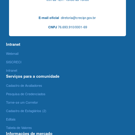
diretoria@crecipr.gov.br
E-mail oficial
76.693.910/0001-69
CNPJ
Intranet
Webmail
SISCRECI
Intranet
Serviços para a comunidade
Cadastro de Avaliadores
Pesquisa de Credenciados
Torne-se um Corretor
Cadastro de Estagiários (2)
Editais
Tabela de Valores
Informações de mercado