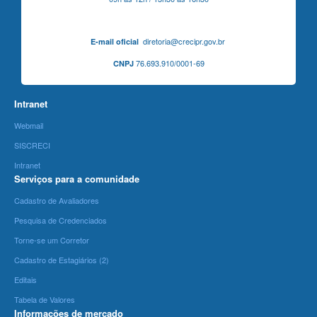
diretoria@crecipr.gov.br
E-mail oficial
76.693.910/0001-69
CNPJ
Intranet
Webmail
SISCRECI
Intranet
Serviços para a comunidade
Cadastro de Avaliadores
Pesquisa de Credenciados
Torne-se um Corretor
Cadastro de Estagiários (2)
Editais
Tabela de Valores
Informações de mercado