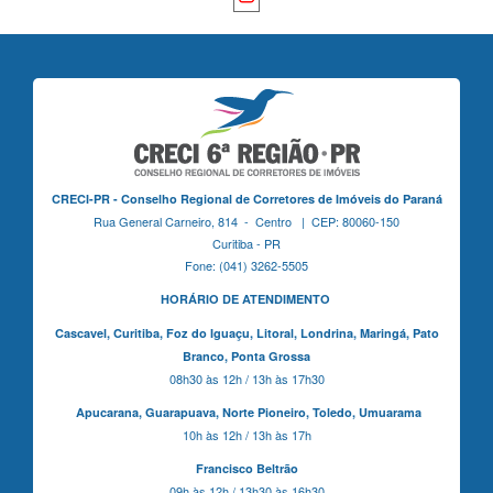
CRECI-PR - Conselho Regional de Corretores de Imóveis do Paraná
Rua General Carneiro, 814 - Centro | CEP: 80060-150
Curitiba - PR
Fone: (041) 3262-5505
HORÁRIO DE ATENDIMENTO
Cascavel,
Curitiba,
Foz do Iguaçu,
Litoral, Londrina, Maringá,
Pato
Branco,
Ponta Grossa
08h30 às 12h / 13h às 17h30
Apucarana,
Guarapuava,
Norte Pioneiro,
Toledo, Umuarama
10h às 12h / 13h às 17h
Francisco Beltrão
09h às 12h / 13h30 às 16h30