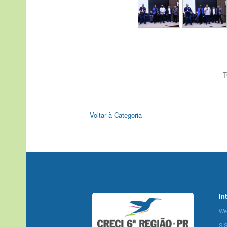
T
Voltar à Categoria
In
We
SI