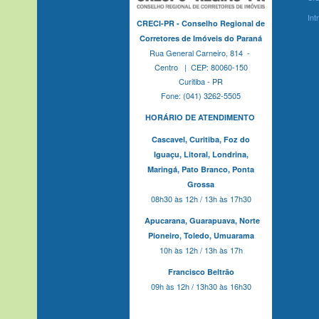
Int
CRECI-PR - Conselho Regional de
Corretores de Imóveis do Paraná
Rua General Carneiro, 814 -
Centro | CEP: 80060-150
Curitiba - PR
Fone: (041) 3262-5505
HORÁRIO DE ATENDIMENTO
Cascavel,
Curitiba,
Foz do
Iguaçu,
Litoral, Londrina,
Maringá,
Pato Branco,
Ponta
Grossa
08h30 às 12h / 13h às 17h30
Apucarana,
Guarapuava,
Norte
Pioneiro,
Toledo, Umuarama
10h às 12h / 13h às 17h
Francisco Beltrão
09h às 12h / 13h30 às 16h30