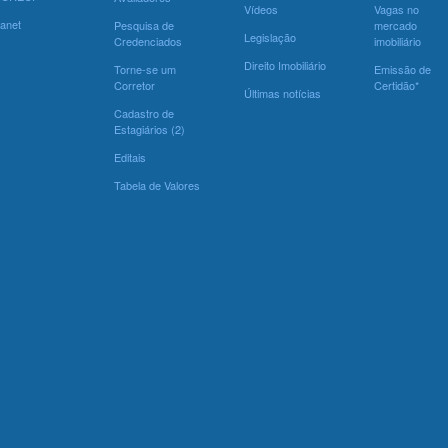
Vídeos
Vagas no
ranet
Pesquisa de
mercado
Legislação
Credenciados
imobiliário
Direito Imobiliário
Torne-se um
Emissão de
Corretor
Certidão*
Últimas notícias
Cadastro de
Estagiários (2)
Editais
Tabela de Valores