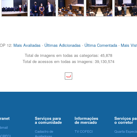
OP 12:
Mais Avaliadas
-
Últimas Adicionadas
-
Última Comentada
-
Mais Vis
Total de imagens em todas as categorias: 45,878
Total de acessos em todas as imagens: 39,130,574
tranet
Serviços para
Informações
Serviços pa
a comunidade
de mercado
o corretor
bmail
Cadastro de
TV COFECI
Quarta Especia
SCRECI
Avaliadores