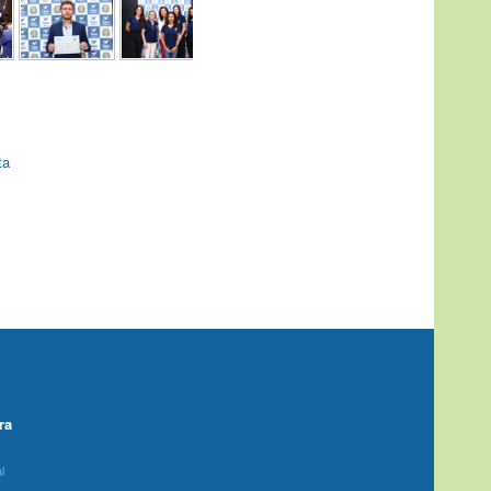
ta
ra
l