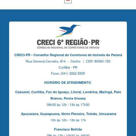
CRECI-PR - Conselho Regional de Corretores de Imóveis do Paraná
Rua General Carneiro, 814 - Centro | CEP: 80060-150
Curitiba - PR
Fone: (041) 3262-5505
HORÁRIO DE ATENDIMENTO
Cascavel,
Curitiba,
Foz do Iguaçu,
Litoral, Londrina, Maringá,
Pato
Branco,
Ponta Grossa
08h30 às 12h / 13h às 17h30
Apucarana,
Guarapuava,
Norte Pioneiro,
Toledo, Umuarama
10h às 12h / 13h às 17h
Francisco Beltrão
09h às 12h / 13h30 às 16h30