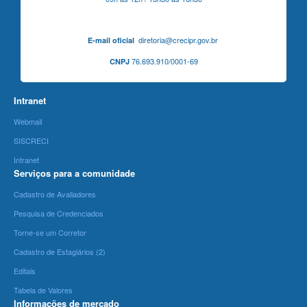
diretoria@crecipr.gov.br
E-mail oficial
76.693.910/0001-69
CNPJ
Intranet
Webmail
SISCRECI
Intranet
Serviços para a comunidade
Cadastro de Avaliadores
Pesquisa de Credenciados
Torne-se um Corretor
Cadastro de Estagiários (2)
Editais
Tabela de Valores
Informações de mercado