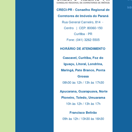
Int
CRECI-PR - Conselho Regional de
Corretores de Imóveis do Paraná
Rua General Carneiro, 814 -
Centro | CEP: 80060-150
Curitiba - PR
Fone: (041) 3262-5505
HORÁRIO DE ATENDIMENTO
Cascavel,
Curitiba,
Foz do
Iguaçu,
Litoral, Londrina,
Maringá,
Pato Branco,
Ponta
Grossa
08h30 às 12h / 13h às 17h30
Apucarana,
Guarapuava,
Norte
Pioneiro,
Toledo, Umuarama
10h às 12h / 13h às 17h
Francisco Beltrão
09h às 12h / 13h30 às 16h30