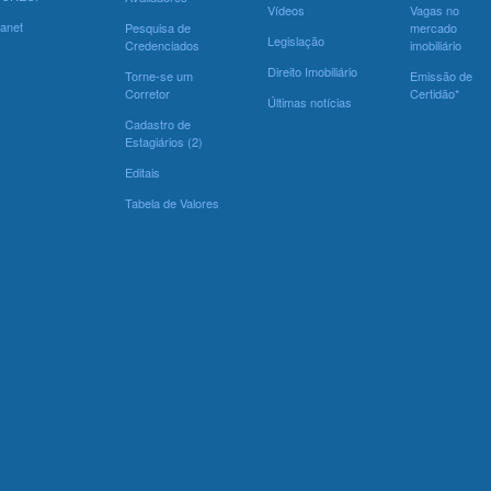
Vídeos
Vagas no
ranet
Pesquisa de
mercado
Legislação
Credenciados
imobiliário
Direito Imobiliário
Torne-se um
Emissão de
Corretor
Certidão*
Últimas notícias
Cadastro de
Estagiários (2)
Editais
Tabela de Valores