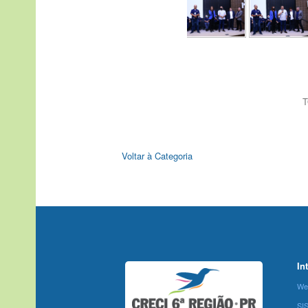
T
Voltar à Categoria
In
We
SI