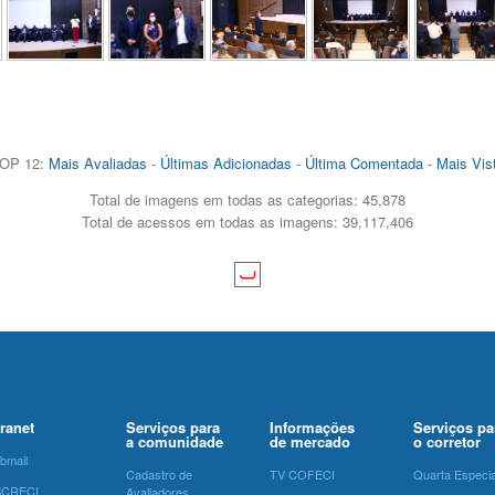
OP 12:
Mais Avaliadas
-
Últimas Adicionadas
-
Última Comentada
-
Mais Vis
Total de imagens em todas as categorias: 45,878
Total de acessos em todas as imagens: 39,117,406
tranet
Serviços para
Informações
Serviços pa
a comunidade
de mercado
o corretor
bmail
Cadastro de
TV COFECI
Quarta Especia
SCRECI
Avaliadores