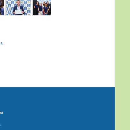
ta
ra
l