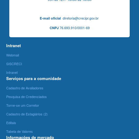
diretoria@crecipr.gov.br
E-mail oficial
76.693.910/0001-69
CNPJ
Intranet
Webmail
SISCRECI
Intranet
Serviços para a comunidade
Cadastro de Avaliadores
Pesquisa de Credenciados
Torne-se um Corretor
Cadastro de Estagiários (2)
Editais
Tabela de Valores
Informações de mercado