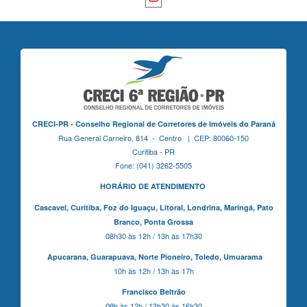
CRECI-PR - Conselho Regional de Corretores de Imóveis do Paraná
Rua General Carneiro, 814 - Centro | CEP: 80060-150
Curitiba - PR
Fone: (041) 3262-5505
HORÁRIO DE ATENDIMENTO
Cascavel,
Curitiba,
Foz do Iguaçu,
Litoral, Londrina, Maringá,
Pato
Branco,
Ponta Grossa
08h30 às 12h / 13h às 17h30
Apucarana,
Guarapuava,
Norte Pioneiro,
Toledo, Umuarama
10h às 12h / 13h às 17h
Francisco Beltrão
09h às 12h / 13h30 às 16h30