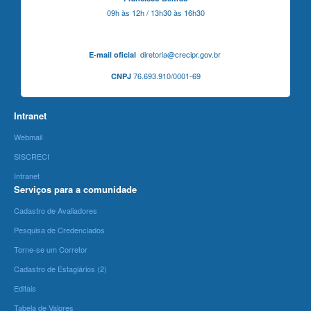
09h às 12h / 13h30 às 16h30
diretoria@crecipr.gov.br
E-mail oficial
76.693.910/0001-69
CNPJ
Intranet
Webmail
SISCRECI
Intranet
Serviços para a comunidade
Cadastro de Avaliadores
Pesquisa de Credenciados
Torne-se um Corretor
Cadastro de Estagiários (2)
Editais
Tabela de Valores