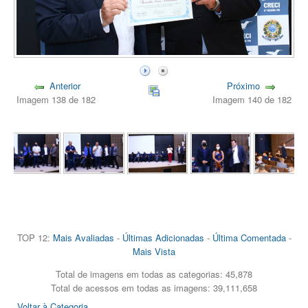
Anterior
Próximo
Imagem 138 de 182
Imagem 140 de 182
TOP 12:
Mais Avaliadas
-
Últimas Adicionadas
-
Última Comentada
-
Mais Vista
Total de imagens em todas as categorias: 45,878
Total de acessos em todas as imagens: 39,111,658
Voltar à Categoria