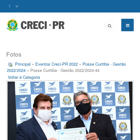
Fotos
Principal
»
Eventos Creci-PR 2022
»
Posse Curitiba - Gestão
2022/2024
» Posse Curitiba - Gestão 2022/2024-44
Voltar à Categoria