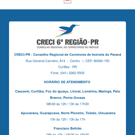
CRECI-PR - Conselho Regional de Corretores de Imóveis do Paraná
Rua General Carneiro, 814 - Centro | CEP: 80060-150
Curitiba - PR
Fone: (041) 3262-5505
HORÁRIO DE ATENDIMENTO
Cascavel,
Curitiba,
Foz do Iguaçu,
Litoral, Londrina, Maringá,
Pato
Branco,
Ponta Grossa
08h30 às 12h / 13h às 17h30
Apucarana,
Guarapuava,
Norte Pioneiro,
Toledo, Umuarama
10h às 12h / 13h às 17h
Francisco Beltrão
09h às 12h / 13h30 às 16h30