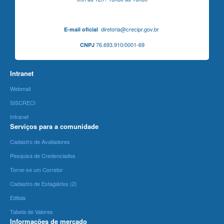
diretoria@crecipr.gov.br
E-mail oficial
76.693.910/0001-69
CNPJ
Intranet
Webmail
SISCRECI
Intranet
Serviços para a comunidade
Cadastro de Avaliadores
Pesquisa de Credenciados
Torne-se um Corretor
Cadastro de Estagiários (2)
Editais
Tabela de Valores
Informações de mercado