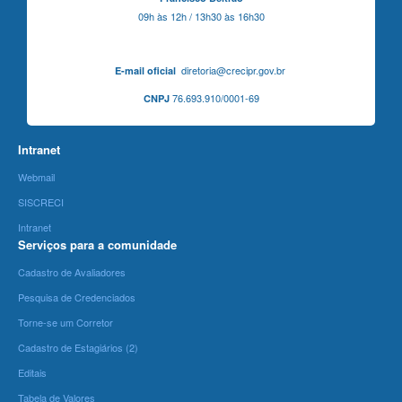
09h às 12h / 13h30 às 16h30
diretoria@crecipr.gov.br
E-mail oficial
76.693.910/0001-69
CNPJ
Intranet
Webmail
SISCRECI
Intranet
Serviços para a comunidade
Cadastro de Avaliadores
Pesquisa de Credenciados
Torne-se um Corretor
Cadastro de Estagiários (2)
Editais
Tabela de Valores