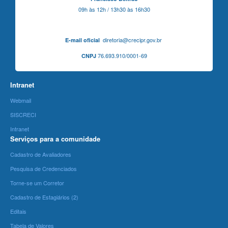
09h às 12h / 13h30 às 16h30
diretoria@crecipr.gov.br
E-mail oficial
76.693.910/0001-69
CNPJ
Intranet
Webmail
SISCRECI
Intranet
Serviços para a comunidade
Cadastro de Avaliadores
Pesquisa de Credenciados
Torne-se um Corretor
Cadastro de Estagiários (2)
Editais
Tabela de Valores