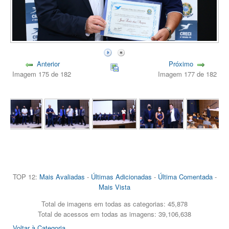
Anterior
Próximo
Imagem 175 de 182
Imagem 177 de 182
TOP 12:
Mais Avaliadas
-
Últimas Adicionadas
-
Última Comentada
-
Mais Vista
Total de imagens em todas as categorias: 45,878
Total de acessos em todas as imagens: 39,106,638
Voltar à Categoria