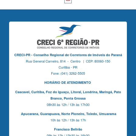
CRECI-PR - Conselho Regional de Corretores de Imóveis do Paraná
Rua General Carneiro, 814 - Centro | CEP: 80060-150
Curitiba - PR
Fone: (041) 3262-5505
HORÁRIO DE ATENDIMENTO
Cascavel,
Curitiba,
Foz do Iguaçu,
Litoral, Londrina, Maringá,
Pato
Branco,
Ponta Grossa
08h30 às 12h / 13h às 17h30
Apucarana,
Guarapuava,
Norte Pioneiro,
Toledo, Umuarama
10h às 12h / 13h às 17h
Francisco Beltrão
09h às 12h / 13h30 às 16h30