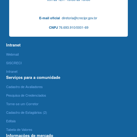
diretoria@crecipr.gov.br
E-mail oficial
76.693.910/0001-69
CNPJ
Intranet
Webmail
SISCRECI
Intranet
Serviços para a comunidade
Cadastro de Avaliadores
Pesquisa de Credenciados
Torne-se um Corretor
Cadastro de Estagiários (2)
Editais
Tabela de Valores
Informações de mercado