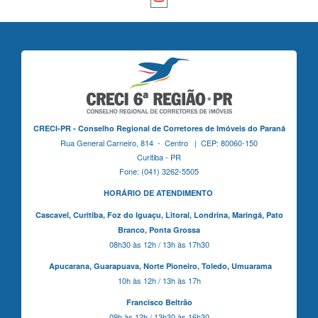
CRECI-PR - Conselho Regional de Corretores de Imóveis do Paraná
Rua General Carneiro, 814 - Centro | CEP: 80060-150
Curitiba - PR
Fone: (041) 3262-5505
HORÁRIO DE ATENDIMENTO
Cascavel,
Curitiba,
Foz do Iguaçu,
Litoral, Londrina, Maringá,
Pato
Branco,
Ponta Grossa
08h30 às 12h / 13h às 17h30
Apucarana,
Guarapuava,
Norte Pioneiro,
Toledo, Umuarama
10h às 12h / 13h às 17h
Francisco Beltrão
09h às 12h / 13h30 às 16h30