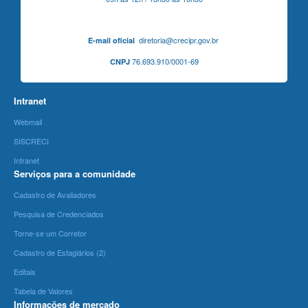
diretoria@crecipr.gov.br
E-mail oficial
76.693.910/0001-69
CNPJ
Intranet
Webmail
SISCRECI
Intranet
Serviços para a comunidade
Cadastro de Avaliadores
Pesquisa de Credenciados
Torne-se um Corretor
Cadastro de Estagiários (2)
Editais
Tabela de Valores
Informações de mercado