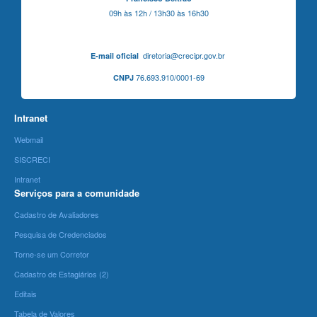
09h às 12h / 13h30 às 16h30
diretoria@crecipr.gov.br
E-mail oficial
76.693.910/0001-69
CNPJ
Intranet
Webmail
SISCRECI
Intranet
Serviços para a comunidade
Cadastro de Avaliadores
Pesquisa de Credenciados
Torne-se um Corretor
Cadastro de Estagiários (2)
Editais
Tabela de Valores