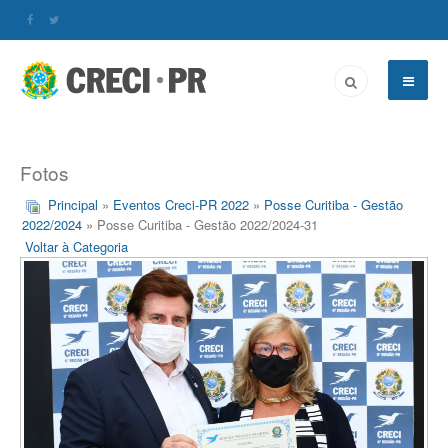
Fotos
Principal
»
Eventos Creci-PR 2022
»
Posse Curitiba - Gestão
2022/2024
» Posse Curitiba - Gestão 2022/2024-31
Voltar à Categoria